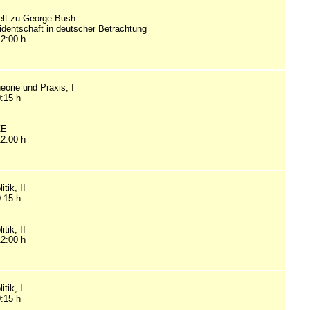
elt zu George Bush:
dentschaft in deutscher Betrachtung
12:00 h
heorie und Praxis, I
0:15 h
ZE
12:00 h
tik, II
0:15 h
tik, II
12:00 h
tik, I
0:15 h