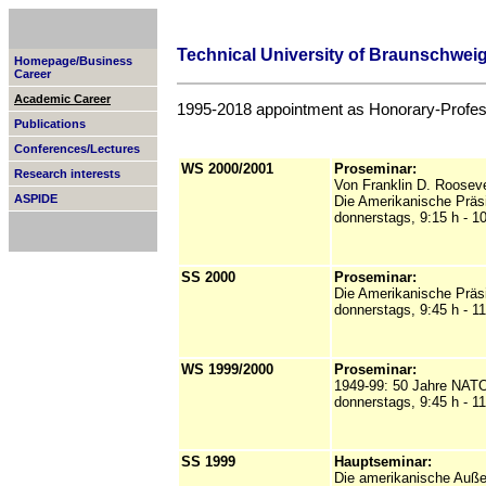
Technical University of Braunschweig
Homepage/Business
Career
Academic Career
1995-2018 appointment as Honorary-Professo
Publications
Conferences/Lectures
WS 2000/2001
Proseminar:
Research interests
Von Franklin D. Roosevel
ASPIDE
Die Amerikanische Präs
donnerstags, 9:15 h - 1
SS 2000
Proseminar:
Die Amerikanische Präs
donnerstags, 9:45 h - 11
WS 1999/2000
Proseminar:
1949-99: 50 Jahre NATO.
donnerstags, 9:45 h - 11
SS 1999
Hauptseminar:
Die amerikanische Außen