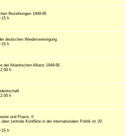
schen Beziehungen 1949-95
0:15 h
der deutschen Wiedervereinigung
0:15 h
e der Atlantischen Allianz 1949-95
12:00 h
identschaft
12:00 h
heorie und Praxis, II
über zentrale Konflikte in der internationalen Politik im 20.
0:15 h