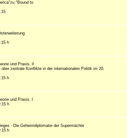
erica"zu "Bound to
1:15
sterweiterung.
:15 h
heorie und Praxis, II
über zentrale Konflikte in der internationalen Politik im 20.
:15 h
heorie und Praxis, I
0:15 h
ieges - Die Geheimdiplomatie der Supermächte
0:15 h