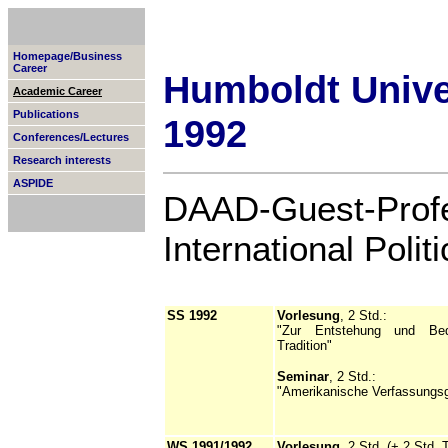
Homepage/Business
Career
Humboldt Univer
Academic Career
Publications
1992
Conferences/Lectures
Research interests
ASPIDE
DAAD-Guest-Profe
International Polit
SS 1992
Vorlesung
, 2 Std.:
"Zur Entstehung und Bede
Tradition"
Seminar
, 2 Std.:
"Amerikanische Verfassungsg
WS 1991/1992
Vorlesung
, 2 Std. (+ 2 Std. 